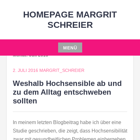
Zum
Inhalt
HOMEPAGE MARGRIT
springen
SCHREIER
MENÜ
Monat:
Juli 2016
Zum
Inhalt
2. JULI 2016
MARGRIT_SCHREIER
springen
Weshalb Hochsensible ab und
zu dem Alltag entschweben
sollten
In meinem letzten Blogbeitrag habe ich über eine
Studie geschrieben, die zeigt, dass Hochsensibilität
zwar mit gesundheitlichen Problemen einhergehen