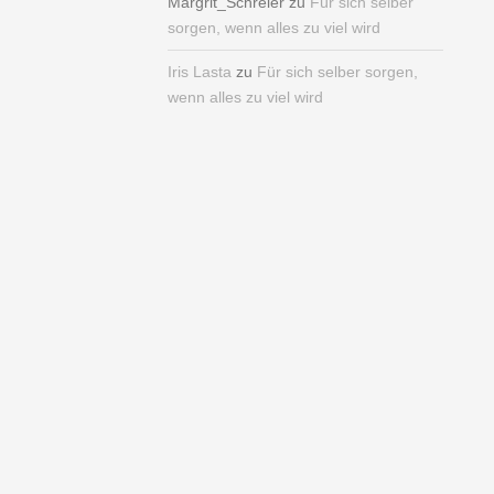
Margrit_Schreier
zu
Für sich selber
sorgen, wenn alles zu viel wird
Iris Lasta
zu
Für sich selber sorgen,
wenn alles zu viel wird
ARCHIV
November 2022
Oktober 2018
September 2018
August 2018
Oktober 2016
Juli 2016
Juni 2016