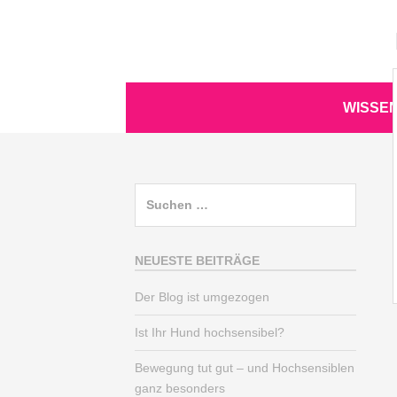
Zum
Inhalt
springen
Zum
WISSE
Inhalt
springen
Suchen
nach:
NEUESTE BEITRÄGE
Der Blog ist umgezogen
Ist Ihr Hund hochsensibel?
Bewegung tut gut – und Hochsensiblen
ganz besonders