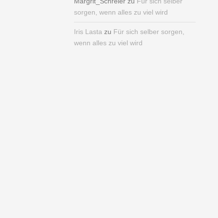
Margrit_Schreier
zu
Für sich selber
sorgen, wenn alles zu viel wird
Iris Lasta
zu
Für sich selber sorgen,
wenn alles zu viel wird
ARCHIV
November 2022
Oktober 2018
September 2018
August 2018
Oktober 2016
Juli 2016
Juni 2016