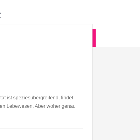
R
SCHUTZ
t ist speziesübergreifend, findet
eren Lebewesen. Aber woher genau