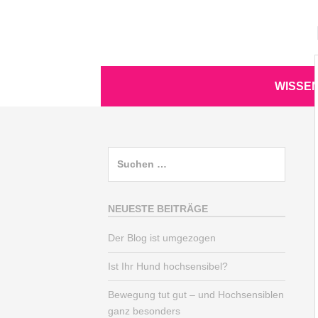
Zum
Inhalt
springen
Zum
WISSE
Inhalt
springen
Suchen
nach:
NEUESTE BEITRÄGE
Der Blog ist umgezogen
Ist Ihr Hund hochsensibel?
Bewegung tut gut – und Hochsensiblen
ganz besonders